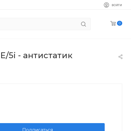
ВОЙТИ
0
E/5i - антистатик
Подписаться