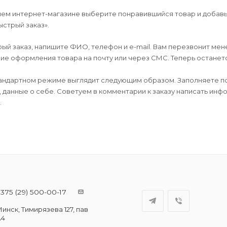
шем интернет-магазине выберите понравившийся товар и добавьт
ыстрый заказ».
й заказ, напишите ФИО, телефон и e-mail. Вам перезвонит мене
е оформления товара на почту или через СМС. Теперь останется
андартном режиме выглядит следующим образом. Заполняете по
, данные о себе. Советуем в комментарии к заказу написать ин
.
375 (29) 500-00-17
инск, Тимирязева 127, пав
А4