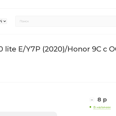
lite E/Y7P (2020)/Honor 9C с 
8
р
В наличии