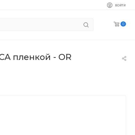
ВОЙТИ
0
OCA пленкой - OR