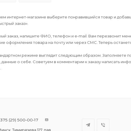
шем интернет-магазине выберите понравившийся товар и добавьт
ыстрый заказ».
й заказ, напишите ФИО, телефон и e-mail. Вам перезвонит мене
е оформления товара на почту или через СМС. Теперь останется
андартном режиме выглядит следующим образом. Заполняете по
, данные о себе. Советуем в комментарии к заказу написать ин
.
375 (29) 500-00-17
инск, Тимирязева 127, пав