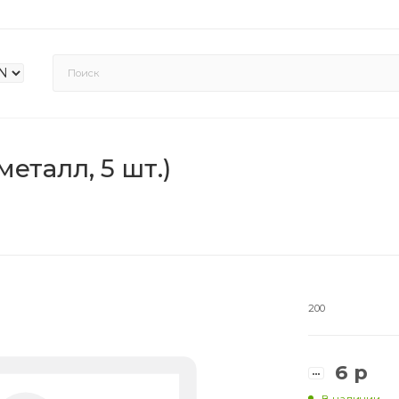
еталл, 5 шт.)
200
6
р
В наличии