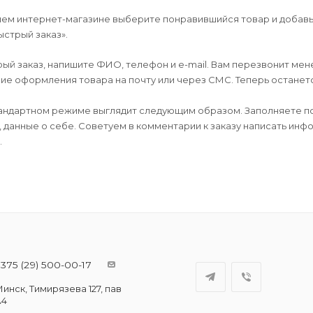
шем интернет-магазине выберите понравившийся товар и добавьт
ыстрый заказ».
й заказ, напишите ФИО, телефон и e-mail. Вам перезвонит мене
е оформления товара на почту или через СМС. Теперь останется
андартном режиме выглядит следующим образом. Заполняете по
, данные о себе. Советуем в комментарии к заказу написать ин
.
375 (29) 500-00-17
инск, Тимирязева 127, пав
А4