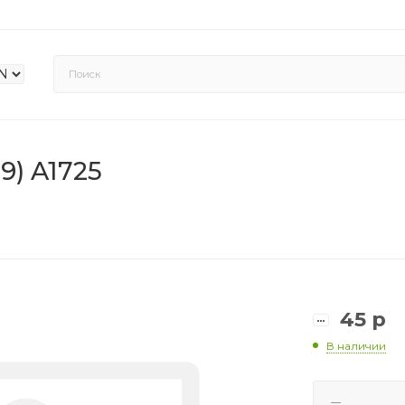
9) A1725
45
р
В наличии