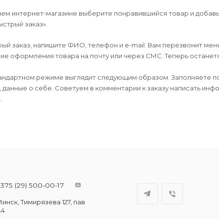
шем интернет-магазине выберите понравившийся товар и добавьт
ыстрый заказ».
й заказ, напишите ФИО, телефон и e-mail. Вам перезвонит мене
е оформления товара на почту или через СМС. Теперь останется
андартном режиме выглядит следующим образом. Заполняете по
, данные о себе. Советуем в комментарии к заказу написать ин
.
375 (29) 500-00-17
инск, Тимирязева 127, пав
А4