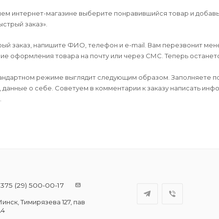
шем интернет-магазине выберите понравившийся товар и добавьт
ыстрый заказ».
й заказ, напишите ФИО, телефон и e-mail. Вам перезвонит мене
е оформления товара на почту или через СМС. Теперь останется
андартном режиме выглядит следующим образом. Заполняете по
, данные о себе. Советуем в комментарии к заказу написать ин
.
375 (29) 500-00-17
инск, Тимирязева 127, пав
А4