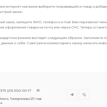
шем интернет-магазине выберите понравившийся товар и добавьт
ыстрый заказ».
й заказ, напишите ФИО, телефон и e-mail. Вам перезвонит мене
е оформления товара на почту или через СМС. Теперь останется
андартном режиме выглядит следующим образом. Заполняете по
, данные о себе. Советуем в комментарии к заказу написать ин
.
375 (29) 500-00-17
инск, Тимирязева 127, пав
А4