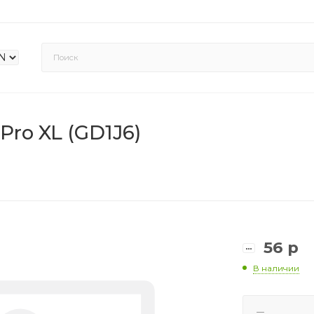
Pro XL (GD1J6)
56
р
В наличии